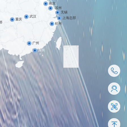
南京
苏州
无锡
武汉
上海总部
重庆
都
杭州
广州
深圳
4001-110