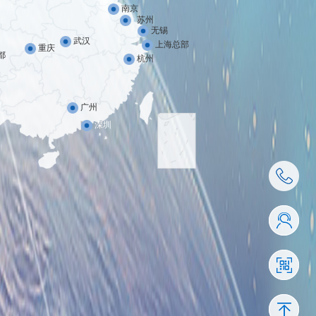
南京
苏州
无锡
武汉
上海总部
重庆
都
杭州
广州
深圳
4001-110